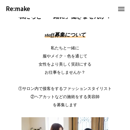
Re:make
Re:make
私たちと「一緒に」働きませんか？
staff募集について
WEB予約はコチラ
【公式】Instagram
私たちと一緒に
【公式】LINE予約
服やメイク・色を通じて
女性をより美しく笑顔にする
メニュー
お仕事をしませんか？
Before＆After
①サロン内で接客をするファッションスタイリスト
②ヘアカットなどの施術をする美容師
「ペア割」 について
を募集します
ご予約
スタイリスト