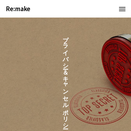
Re:make
Re:make
プライバシー＆キャンセルポリシー
WEB予約はコチラ
【公式】Instagram
【公式】LINE予約
メニュー
Before＆After
「ペア割」 について
ご予約
スタイリスト